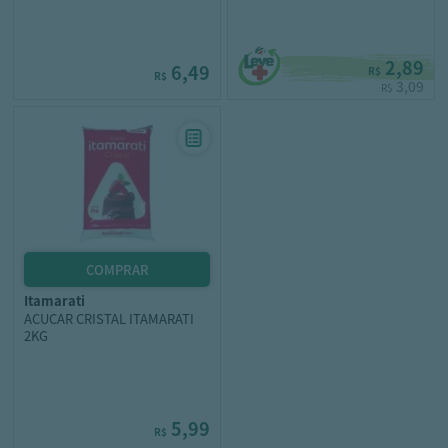
2,89
6,49
R$
R$
3,09
R$
itamarati
ACUCAR CRISTAL ITAMARATI
2KG
5,99
R$