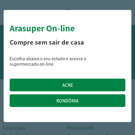
Arasuper On-line
OFERTAS NO WHATSAPP:
Compre sem sair de casa
Siga nossos canais oficiais de ofertas no Whasapp!
Escolha abaixo o seu estado e acesse o
RECEBER OFERTAS
supermercado on-line
1
INSTITUCIONAL
DÚVIDAS FREQUENTES
Nossas lojas
Como comprar
Cartão Arasuper
Opções de entrega
Leve mais
Privacidade