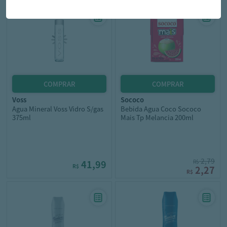
voss
sococo
Agua Mineral Voss Vidro S/gas
Bebida Agua Coco Sococo
375ml
Mais Tp Melancia 200ml
2,79
41,99
R$
R$
2,27
R$