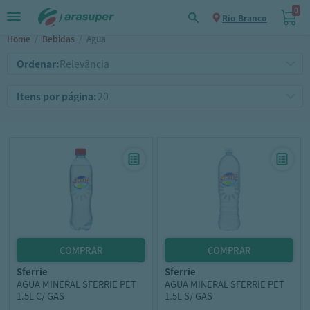
0
Rio Branco
Home
/
Bebidas
/
Água
Ordenar:
Itens por página:
sferrie
sferrie
AGUA MINERAL SFERRIE PET
AGUA MINERAL SFERRIE PET
1.5L C/ GAS
1.5L S/ GAS