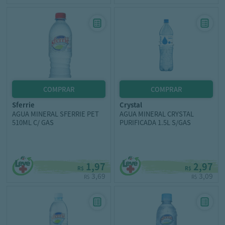
sferrie
crystal
AGUA MINERAL SFERRIE PET
AGUA MINERAL CRYSTAL
510ML C/ GAS
PURIFICADA 1.5L S/GAS
1,97
2,97
R$
R$
3,69
3,09
R$
R$