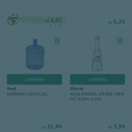
3,97
6,29
R$
R$
7,79
R$
rosil
sferrie
GARRAFAO S/AGUA 10L
AGUA MINERAL SFERRIE PREM
PET 410ML S/GAS
31,49
3,99
R$
R$