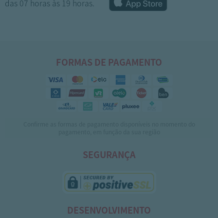
das 07 horas às 19 horas.
FORMAS DE PAGAMENTO
Confirme as formas de pagamento disponíveis no momento do
1
2
pagamento, em função da sua região
SEGURANÇA
DESENVOLVIMENTO