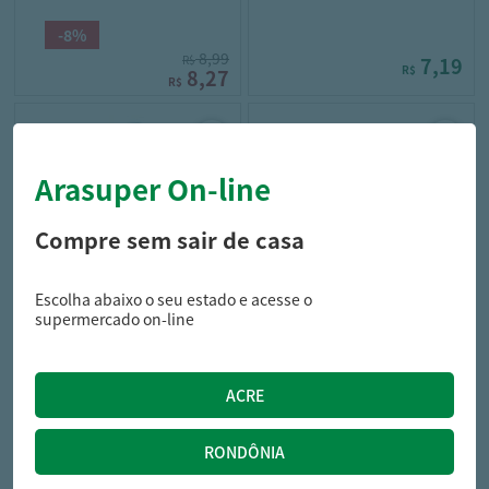
-8%
8,99
R$
7,19
R$
8,27
R$
Arasuper On-line
Compre sem sair de casa
Escolha abaixo o seu estado e acesse o
sferrie
campo largo
supermercado on-line
Agua Mineral Sferrie Pet S/ Gas
Agua Coco Campo Largo Pet
510ml
Integral 900ml
2,89
16,49
R$
R$