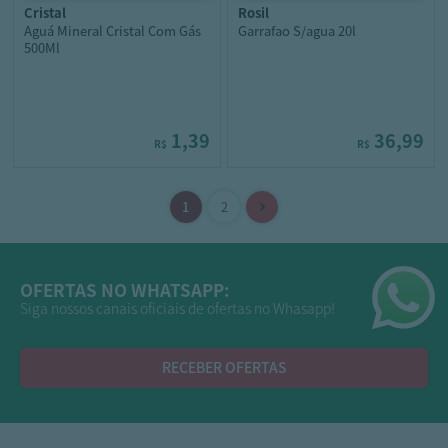
cristal
rosil
Aguá Mineral Cristal Com Gás
Garrafao S/agua 20l
500Ml
1,39
36,99
R$
R$
OFERTAS NO WHATSAPP:
Siga nossos canais oficiais de ofertas no Whasapp!
RECEBER OFERTAS