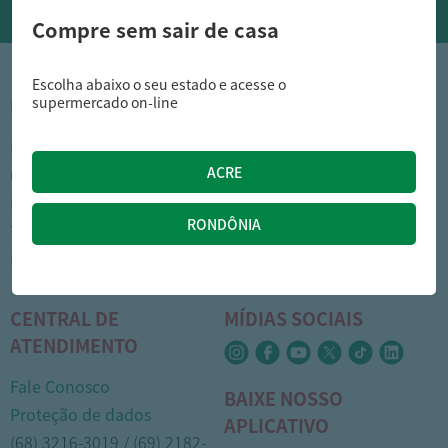
Compre sem sair de casa
Escolha abaixo o seu estado e acesse o
supermercado on-line
INSTITUCIONAL
DÚVIDAS FREQUENTES
Nossas lojas
Como comprar
Cartão Arasuper
Opções de entrega
Leve mais
Privacidade
Trabalhe Conosco
Trocas e devoluções
Portal do colaborador
Formas de pagamento
CENTRAL DE
MÍDIAS SOCIAIS
ATENDIMENTO
Fale Conosco
BAIXE NOSSO
Proteção de dados
APLICATIVO
(68) 3216-3019 / (69) 2182-