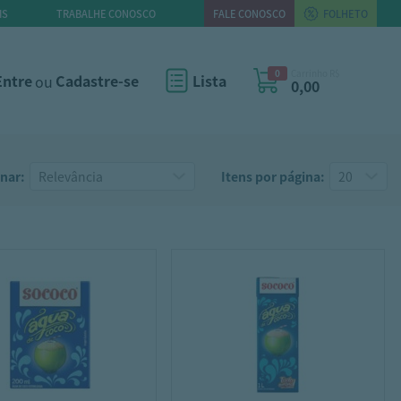
IS
TRABALHE CONOSCO
FALE CONOSCO
FOLHETO
0
Carrinho R$
Entre
ou
Cadastre-se
Lista
0,00
nar:
Itens por página: