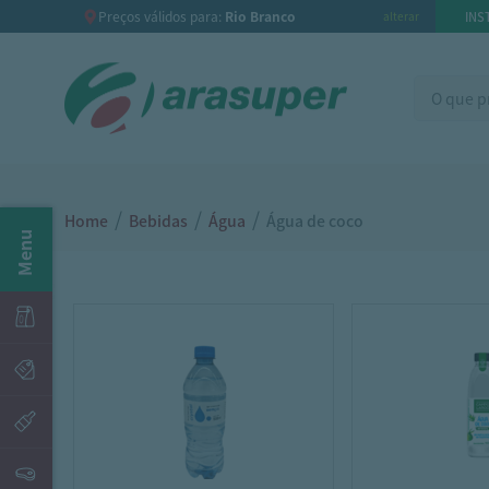
Preços válidos para:
Rio Branco
INS
alterar
/
/
/
Home
Bebidas
Água
Água de coco
Menu