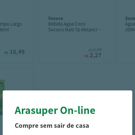
sococo
soc
ampo Largo
Bebida Agua Coco
Água
900ml
Sococo Mais Tp Melancia
200M
200ml
2,79
16,49
R$
R$
2,27
R$
Arasuper On-line
Compre sem sair de casa