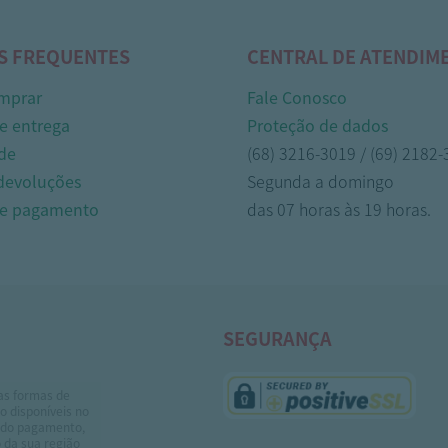
S FREQUENTES
CENTRAL DE ATENDIM
mprar
Fale Conosco
e entrega
Proteção de dados
de
(68) 3216-3019 / (69) 2182
 devoluções
Segunda a domingo
de pagamento
das 07 horas às 19 horas.
SEGURANÇA
as formas de
 disponíveis no
do pagamento,
 da sua região