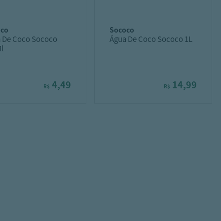
oco
sococo
 De Coco Sococo
Água De Coco Sococo 1L
l
4,49
14,99
R$
R$