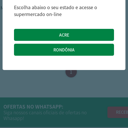
Escolha abaixo o seu estado e acesse o
 Mais Coco
supermercado on-line
13,79
R$
1
OFERTAS NO WHATSAPP:
Siga nossos canais oficiais de ofertas no
RECEB
Whasapp!