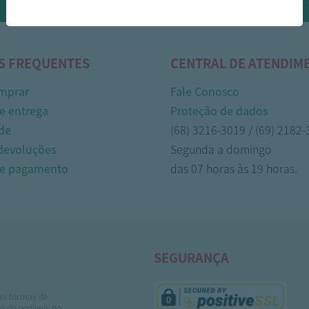
Whasapp!
S FREQUENTES
CENTRAL DE ATENDIM
mprar
Fale Conosco
e entrega
Proteção de dados
de
(68) 3216-3019 / (69) 2182
 devoluções
Segunda a domingo
de pagamento
das 07 horas às 19 horas.
SEGURANÇA
as formas de
 disponíveis no