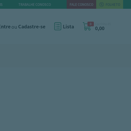
IS
TRABALHE CONOSCO
FALE CONOSCO
FOLHETO
0
Carrinho R$
Entre
ou
Cadastre-se
Lista
0,00