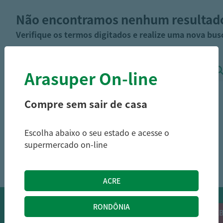
Não encontramos nenhum resultad
Verifique os termos digitados e realize uma nova bus
Arasuper On-line
Compre sem sair de casa
Escolha abaixo o seu estado e acesse o
supermercado on-line
OFERTAS NO WHATSAPP:
Siga nossos canais oficiais de ofertas no
RECEB