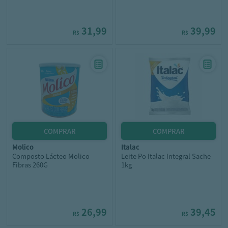
31,99
39,99
R$
R$
molico
italac
Composto Lácteo Molico
Leite Po Italac Integral Sache
Fibras 260G
1kg
26,99
39,45
R$
R$