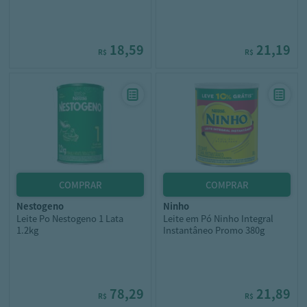
18,59
21,19
R$
R$
nestogeno
ninho
Leite Po Nestogeno 1 Lata
Leite em Pó Ninho Integral
1.2kg
Instantâneo Promo 380g
78,29
21,89
R$
R$