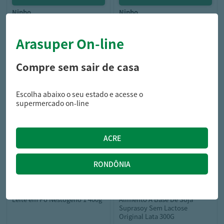
ninho
ninho
Leite em Pó Ninho Integral
Leite em Pó Ninho Integral
Instantâneo Lata 380g
Sachet 750g
Arasuper On-line
Compre sem sair de casa
23,99
45,90
R$
R$
Escolha abaixo o seu estado e acesse o
supermercado on-line
nestogeno
supra soy
Leite em Pó Nestogeno 1 400g
Alimento A Base De Soja
Suprasoy Sem Lactose
Original Lata 300G