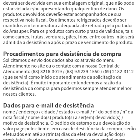
deverá ser devolvida em sua embalagem original, que não pode
estar violada e/ou apresentando qualquer tipo de dano. Os
produtos devolvidos deverão estar acompanhados de sua
respectiva nota fiscal. Os alimentos refrigerados deverão ser
mantidos em temperatura adequada até retirada pelo portador
do Arasuper. Para os produtos com curto prazo de validade, tais
como carnes, frutas, verduras, pães, frios, entre outros, não será
admitida a desistência após o prazo de vencimento do produto.
Procedimentos para desistência de compra
Solicitamos o envio dos dados abaixo através do menu
Atendimento no site ou o contato com a nossa Central de
Atendimento (68) 3216-3019 / (68) 9.9239-1550 / (69) 2182-3112
(que servirá como início do atendimento da solicitação de
desistência). É muito importante entendermos a razão da
desistência da compra para podermos sempre atender melhor
nossos clientes.
Dados para e-mail de desistência
nome / endereço / cidade / estado / e-mail / n° do pedido / n° da
nota fiscal / nome do(s) produto(s) a ser(em) devolvido(s) /
motivo da desistência. O pedido de estorno ou a devolução do
valor pago pelo cliente, em caso de desistência da compra, serão
efetuados em até 30 (trinta) dias da efetiva devolução do(s)
produto(s), desde que sem avarias e com a sua embalagem