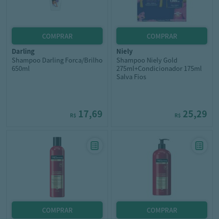
darling
niely
Shampoo Darling Forca/Brilho
Shampoo Niely Gold
650ml
275ml+Condicionador 175ml
Salva Fios
17,69
25,29
R$
R$