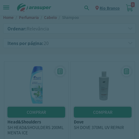
0
Rio Branco
Home
/
Perfumaria
/
Cabelo
/
Shampoo
Ordenar:
Itens por página:
head&shoulders
dove
SH HEAD&SHOULDERS 200ML
SH DOVE 370ML UV REPAIR
MENTA ICE