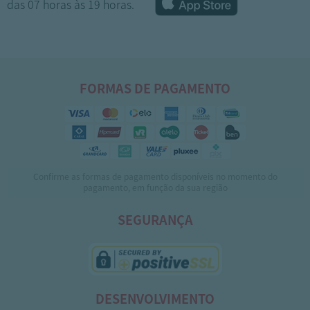
das 07 horas às 19 horas.
FORMAS DE PAGAMENTO
Confirme as formas de pagamento disponíveis no momento do
1
2
3
4
5
pagamento, em função da sua região
SEGURANÇA
DESENVOLVIMENTO