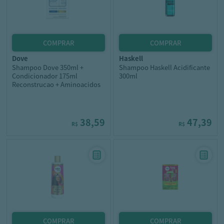
dove
haskell
Shampoo Dove 350ml +
Shampoo Haskell Acidificante
Condicionador 175ml
300ml
Reconstrucao + Aminoacidos
38,59
47,39
R$
R$