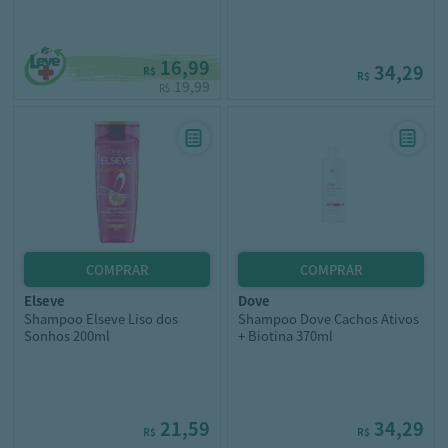
16,99
34,29
R$
R$
19,99
R$
elseve
dove
Shampoo Elseve Liso dos
Shampoo Dove Cachos Ativos
Sonhos 200ml
+ Biotina 370ml
21,59
34,29
R$
R$