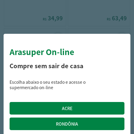
34,99
63,49
R$
R$
Arasuper On-line
Compre sem sair de casa
Escolha abaixo o seu estado e acesse o
dove
salon line
supermercado on-line
Creme Mascara Tratamento
Creme Mascara Salon Line Sos
2em1 Dove Cachos Ativo +
Cachos de Repente Pronta
Biotina 500g
500g
32,19
30,29
R$
R$