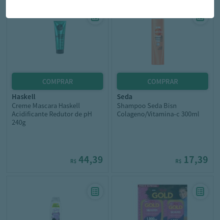
haskell
seda
Creme Mascara Haskell
Shampoo Seda Bisn
Acidificante Redutor de pH
Colageno/Vitamina-c 300ml
240g
44,39
17,39
R$
R$