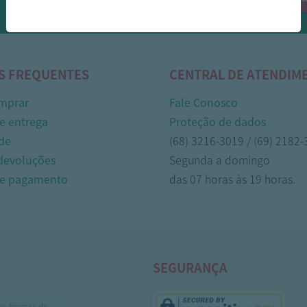
Whasapp!
S FREQUENTES
CENTRAL DE ATENDIM
mprar
Fale Conosco
e entrega
Proteção de dados
de
(68) 3216-3019 / (69) 2182
 devoluções
Segunda a domingo
de pagamento
das 07 horas às 19 horas.
SEGURANÇA
as formas de