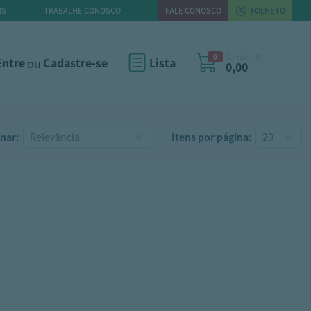
IS
TRABALHE CONOSCO
FALE CONOSCO
FOLHETO
0
Carrinho R$
Entre
ou
Cadastre-se
Lista
0,00
nar:
Itens por página: