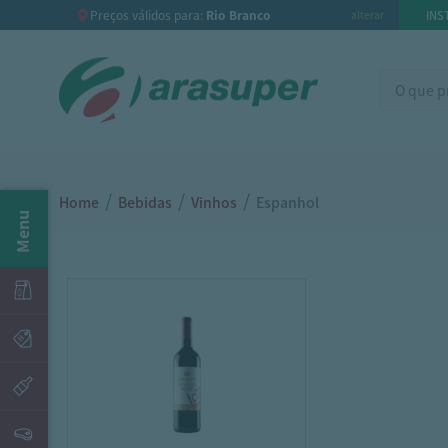
Preços válidos para:
Rio Branco
INS
alterar
/
/
/
Home
Bebidas
Vinhos
Espanhol
Menu