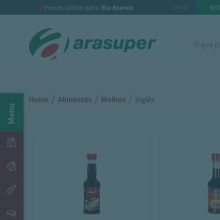
Preços válidos para:
Rio Branco
INS
alterar
/
/
/
Home
Alimentos
Molhos
Inglês
Menu