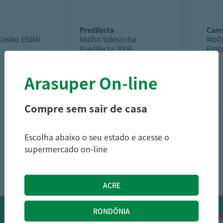
predilecta
cam
 Kenko 150Ml
Molho Yakissoba
Molh
Predilecta 300G.
Emb
Arasuper On-line
4,68
10,39
R$
R$
Compre sem sair de casa
Escolha abaixo o seu estado e acesse o
supermercado on-line
1
OFERTAS NO WHATSAPP:
Siga nossos canais oficiais de ofertas no
RECEB