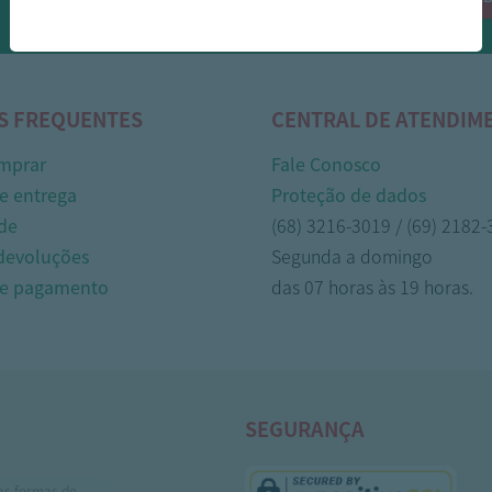
Whasapp!
S FREQUENTES
CENTRAL DE ATENDIM
mprar
Fale Conosco
e entrega
Proteção de dados
de
(68) 3216-3019 / (69) 2182
 devoluções
Segunda a domingo
de pagamento
das 07 horas às 19 horas.
SEGURANÇA
as formas de