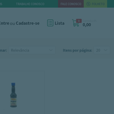
IS
TRABALHE CONOSCO
FALE CONOSCO
FOLHETO
0
Carrinho R$
Entre
ou
Cadastre-se
Lista
0,00
nar:
Itens por página: