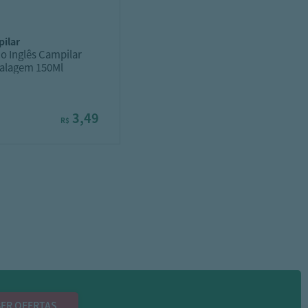
pilar
o Inglês Campilar
alagem 150Ml
3,49
R$
ER OFERTAS