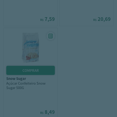
7,59
20,69
R$
R$
snow sugar
Açúcar Confeiteiro Snow
Sugar 500G
8,49
R$