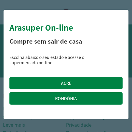
Arasuper On-line
OFERTAS NO WHATSAPP:
Compre sem sair de casa
Siga nossos canais oficiais de ofertas no Whasapp!
Escolha abaixo o seu estado e acesse o
RECEBER OFERTAS
supermercado on-line
1
INSTITUCIONAL
DÚVIDAS FREQUENTES
Nossas lojas
Como comprar
Cartão Arasuper
Opções de entrega
Leve mais
Privacidade