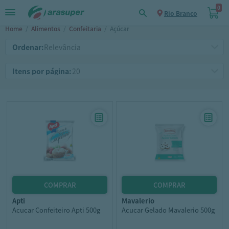
0
Rio Branco
Home
/
Alimentos
/
Confeitaria
/
Açúcar
Ordenar:
Itens por página:
apti
mavalerio
Acucar Confeiteiro Apti 500g
Acucar Gelado Mavalerio 500g