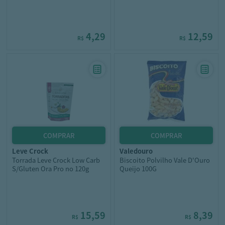
4,29
12,59
R$
R$
leve crock
valedouro
Torrada Leve Crock Low Carb
Biscoito Polvilho Vale D'Ouro
S/Gluten Ora Pro no 120g
Queijo 100G
15,59
8,39
R$
R$