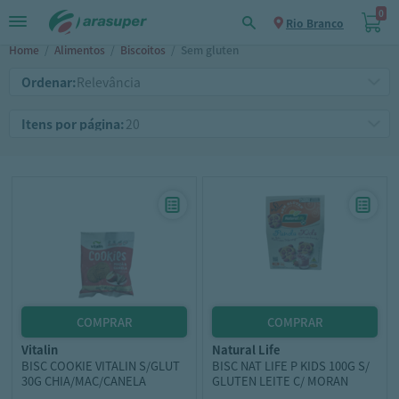
0
Rio Branco
Home
/
Alimentos
/
Biscoitos
/
Sem gluten
Ordenar:
Itens por página:
vitalin
natural life
BISC COOKIE VITALIN S/GLUT
BISC NAT LIFE P KIDS 100G S/
30G CHIA/MAC/CANELA
GLUTEN LEITE C/ MORAN