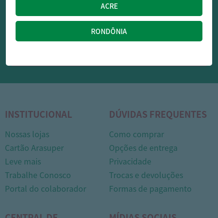
OFERTAS NO WHATSAPP:
Siga nossos canais oficiais de ofertas no Whasapp!
RECEBER OFERTAS
INSTITUCIONAL
DÚVIDAS FREQUENTES
Nossas lojas
Como comprar
1
Cartão Arasuper
Opções de entrega
Leve mais
Privacidade
Trabalhe Conosco
Trocas e devoluções
Portal do colaborador
Formas de pagamento
CENTRAL DE
MÍDIAS SOCIAIS