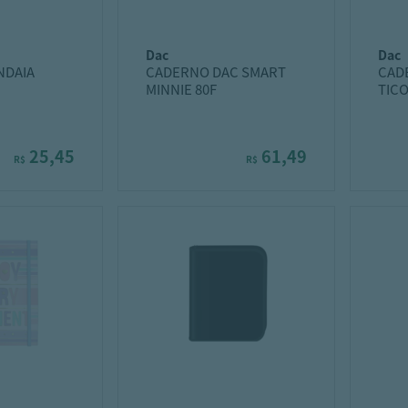
dac
dac
NDAIA
CADERNO DAC SMART
CAD
MINNIE 80F
TICO
IO 12M 192F
25,45
61,49
R$
R$