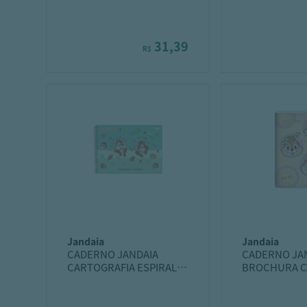
UNIVERSITÁRIO 80F UN
AVATAR
HW RACE
31,39
R$
jandaia
jandaia
CADERNO JANDAIA
CADERNO JA
CARTOGRAFIA ESPIRAL
BROCHURA 
CD 80F TICO TECO
UNIVERSITÁRI
TECO