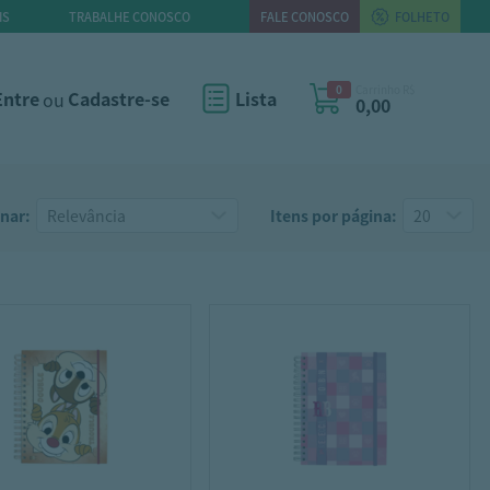
IS
TRABALHE CONOSCO
FALE CONOSCO
FOLHETO
0
Carrinho R$
Entre
ou
Cadastre-se
Lista
0,00
nar:
Itens por página: