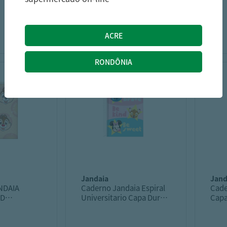
UNIVERSITÁRIO 80F
UNIV
LUCCAS NETO
AVA
22,39
24,49
R$
R$
jandaia
jan
NDAIA
Caderno Jandaia Espiral
Cade
CD
Universitario Capa Dura
Capa
O 80F TICO
Disney Emoji 80f
10m 