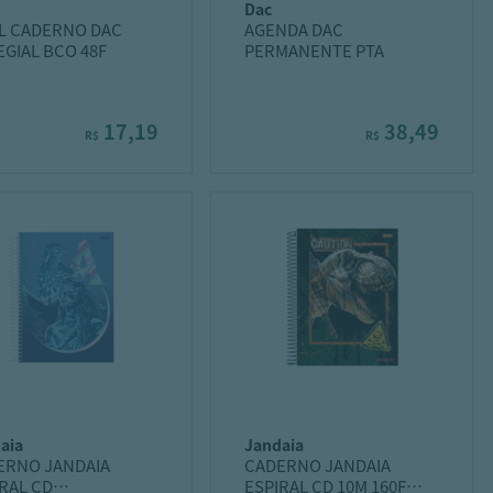
dac
IL CADERNO DAC
AGENDA DAC
GIAL BCO 48F
PERMANENTE PTA
17,19
38,49
R$
R$
daia
jandaia
ERNO JANDAIA
CADERNO JANDAIA
RAL CD
ESPIRAL CD 10M 160F