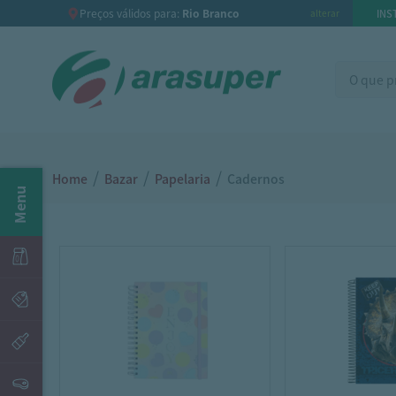
Preços válidos para:
Rio Branco
INS
alterar
/
/
/
Home
Bazar
Papelaria
Cadernos
Menu