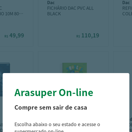
dac
dac
C
FICHÁRIO DAC PVC ALL
REF
IO 10M 80F
BLACK
COLE
49,99
110,19
R$
R$
Arasuper On-line
Compre sem sair de casa
jandaia
jan
Escolha abaixo o seu estado e acesse o
NDAIA
CADERNO JANDAIA
CAD
D 80F
ESPIRAL CD
ESPI
supermercado on-line