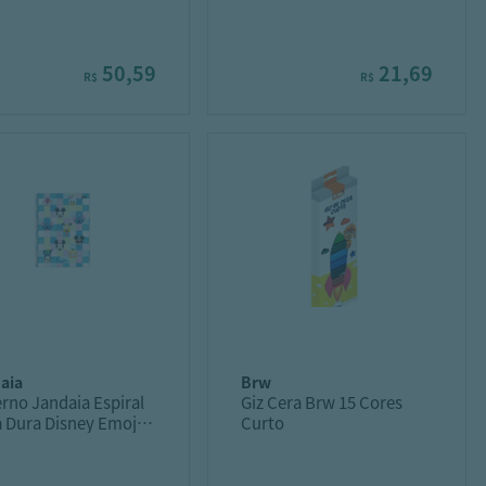
ERSITÁRIO 10M 160F
STONE
TAR
50,59
21,69
R$
R$
daia
brw
rno Jandaia Espiral
Giz Cera Brw 15 Cores
 Dura Disney Emoji
Curto
160f