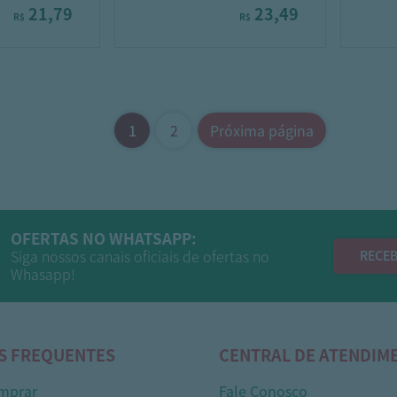
21,79
23,49
R$
R$
1
2
Próxima página
OFERTAS NO WHATSAPP:
Siga nossos canais oficiais de ofertas no
RECEB
Whasapp!
S FREQUENTES
CENTRAL DE ATENDIM
mprar
Fale Conosco