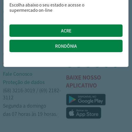
Nossas lojas
Como comprar
Escolha abaixo o seu estado e acesse o
supermercado on-line
Cartão Arasuper
Opções de entrega
Leve mais
Privacidade
Trabalhe Conosco
Trocas e devoluções
Portal do colaborador
Formas de pagamento
CENTRAL DE
MÍDIAS SOCIAIS
ATENDIMENTO
Fale Conosco
BAIXE NOSSO
Proteção de dados
APLICATIVO
(68) 3216-3019 / (69) 2182-
3112
Segunda a domingo
das 07 horas às 19 horas.