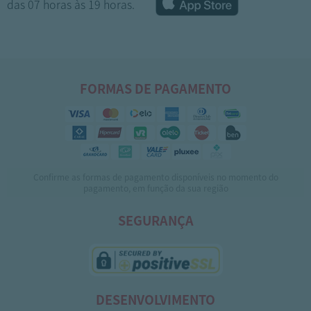
das 07 horas às 19 horas.
FORMAS DE PAGAMENTO
Confirme as formas de pagamento disponíveis no momento do
1
2
pagamento, em função da sua região
SEGURANÇA
DESENVOLVIMENTO