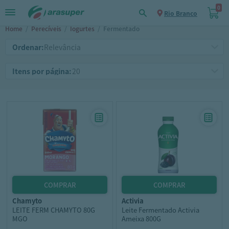
0
Rio Branco
Home
/
Perecíveis
/
Iogurtes
/
Fermentado
Ordenar:
Itens por página:
chamyto
activia
LEITE FERM CHAMYTO 80G
Leite Fermentado Activia
MGO
Ameixa 800G