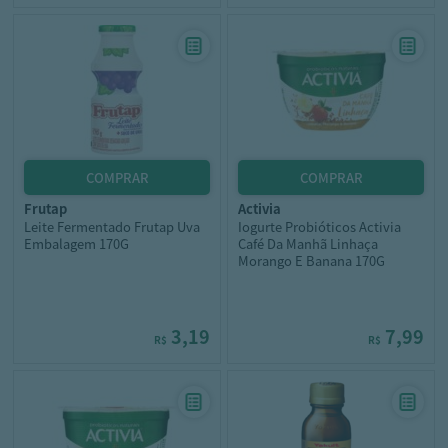
frutap
activia
Leite Fermentado Frutap Uva
Iogurte Probióticos Activia
Embalagem 170G
Café Da Manhã Linhaça
Morango E Banana 170G
3,19
7,99
R$
R$