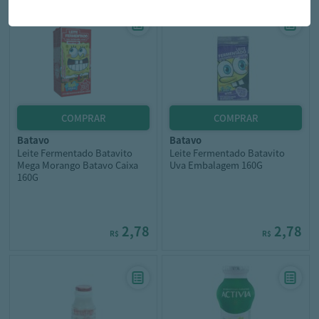
batavo
batavo
Leite Fermentado Batavito
Leite Fermentado Batavito
Mega Morango Batavo Caixa
Uva Embalagem 160G
160G
2,78
2,78
R$
R$