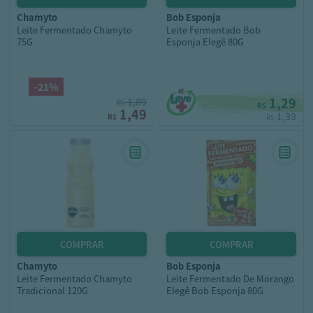
chamyto
bob esponja
Leite Fermentado Chamyto
Leite Fermentado Bob
75G
Esponja Elegê 80G
-21%
1,29
1,89
R$
R$
1,49
1,39
R$
R$
chamyto
bob esponja
Leite Fermentado Chamyto
Leite Fermentado De Morango
Tradicional 120G
Elegê Bob Esponja 80G