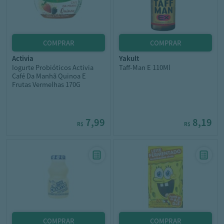
activia
yakult
Iogurte Probióticos Activia
Taff-Man E 110Ml
Café Da Manhã Quinoa E
Frutas Vermelhas 170G
7,99
8,19
R$
R$