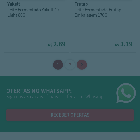
yakult
frutap
Leite Fermentado Yakult 40
Leite Fermentado Frutap
Light 80G
Embalagem 170G
2,69
3,19
R$
R$
OFERTAS NO WHATSAPP:
Siga nossos canais oficiais de ofertas no Whasapp!
RECEBER OFERTAS