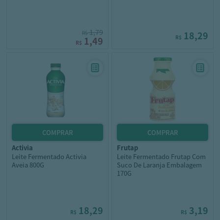
1,79
R$
18,29
R$
1,49
R$
activia
frutap
Leite Fermentado Activia
Leite Fermentado Frutap Com
Aveia 800G
Suco De Laranja Embalagem
170G
18,29
3,19
R$
R$