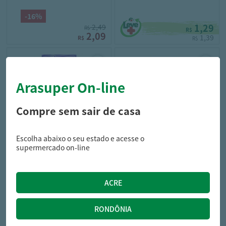
-16%
1,29
2,49
R$
R$
2,09
1,39
R$
R$
Arasuper On-line
Compre sem sair de casa
Escolha abaixo o seu estado e acesse o
bob esponja
batavo
supermercado on-line
Leite Fermentado Elegê Bob
Leite Fermentado Batavito
Esponja Uva 80G
Tradicional Batavo Caixa 160G
1,29
2,78
R$
R$
1,39
R$