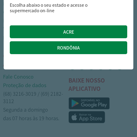
Nossas lojas
Como comprar
Escolha abaixo o seu estado e acesse o
supermercado on-line
Cartão Arasuper
Opções de entrega
Leve mais
Privacidade
Trabalhe Conosco
Trocas e devoluções
Portal do colaborador
Formas de pagamento
CENTRAL DE
MÍDIAS SOCIAIS
ATENDIMENTO
Fale Conosco
BAIXE NOSSO
Proteção de dados
APLICATIVO
(68) 3216-3019 / (69) 2182-
3112
Segunda a domingo
das 07 horas às 19 horas.