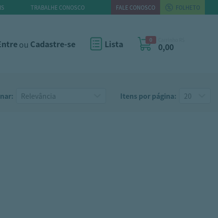
IS
TRABALHE CONOSCO
FALE CONOSCO
FOLHETO
0
Carrinho R$
Entre
ou
Cadastre-se
Lista
0,00
nar:
Itens por página: