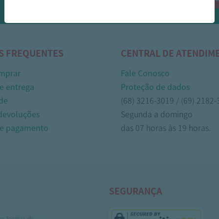
Whasapp!
S FREQUENTES
CENTRAL DE ATENDIM
mprar
Fale Conosco
e entrega
Proteção de dados
de
(68) 3216-3019 / (69) 2182
 devoluções
Segunda a domingo
de pagamento
das 07 horas às 19 horas.
SEGURANÇA
as formas de