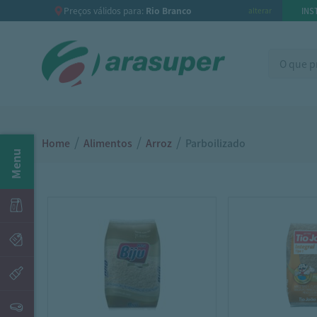
Preços válidos para:
Rio Branco
INS
alterar
/
/
/
Home
Alimentos
Arroz
Parboilizado
Menu