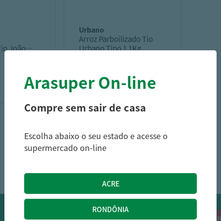
urbano
Arroz Parboilizado Tio
Tio João
Urbano Tipo 1 1Kg
Arasuper On-line
2,99
4,99
R$
R$
Compre sem sair de casa
Escolha abaixo o seu estado e acesse o
supermercado on-line
1
OFERTAS NO WHATSAPP:
Siga nossos canais oficiais de ofertas no
RECEB