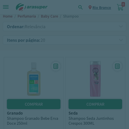
0
Rio Branco
Home
/
Perfumaria
/
Baby Care
/
Shampoo
Ordenar:
Itens por página:
granado
seda
Shampoo Granado Bebe Erva
Shampoo Seda Juntinhos
Doce 250ml
Crespos 300ML