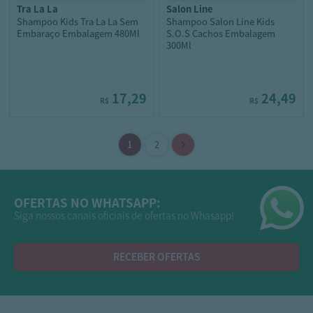
tra la la
salon line
Shampoo Kids Tra La La Sem
Shampoo Salon Line Kids
Embaraço Embalagem 480Ml
S.O.S Cachos Embalagem
300Ml
17,29
24,49
R$
R$
OFERTAS NO WHATSAPP:
Siga nossos canais oficiais de ofertas no Whasapp!
RECEBER OFERTAS