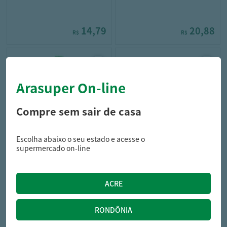
14,79
20,88
R$
R$
Arasuper On-line
Compre sem sair de casa
Escolha abaixo o seu estado e acesse o
turma da xuxa
turma da xuxa
supermercado on-line
Shampoo Turma Xuxa
Shampoo Turma Xuxa Sono
Camomila 210ML
Tranquilo 120ML
12,99
10,99
R$
R$