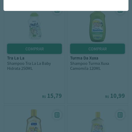
tra la la
turma da xuxa
Shampoo Tra La La Baby
Shampoo Turma Xuxa
Hidrata 250ML
Camomila 120ML
15,79
10,99
R$
R$