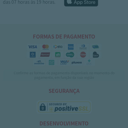
das 07 horas às 19 horas.
FORMAS DE PAGAMENTO
Confirme as formas de pagamento disponíveis no momento do
1
2
pagamento, em função da sua região
SEGURANÇA
DESENVOLVIMENTO