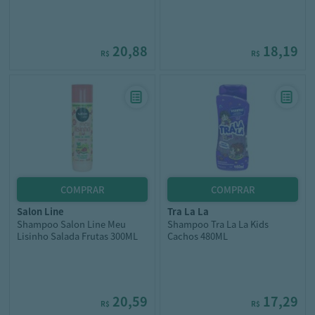
20,88
18,19
R$
R$
salon line
tra la la
Shampoo Salon Line Meu
Shampoo Tra La La Kids
Lisinho Salada Frutas 300ML
Cachos 480ML
20,59
17,29
R$
R$