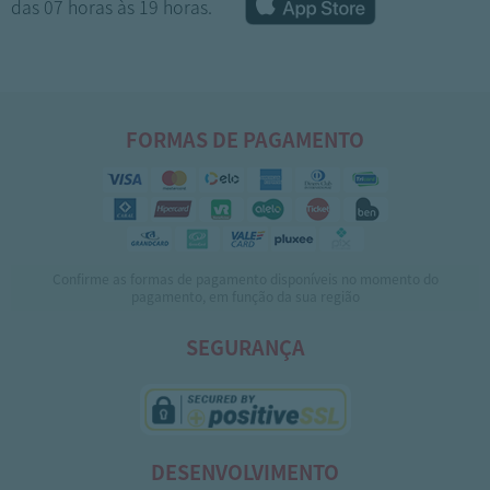
das 07 horas às 19 horas.
FORMAS DE PAGAMENTO
Confirme as formas de pagamento disponíveis no momento do
1
2
3
4
5
pagamento, em função da sua região
SEGURANÇA
DESENVOLVIMENTO