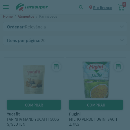
0
Rio Branco
Home
/
Alimentos
/
Farináceos
Ordenar:
Itens por página:
yucafit
fugini
FARINHA MAND YUCAFIT 500G
MILHO VERDE FUGINI SACH
S/GLUTEN
1.7KG