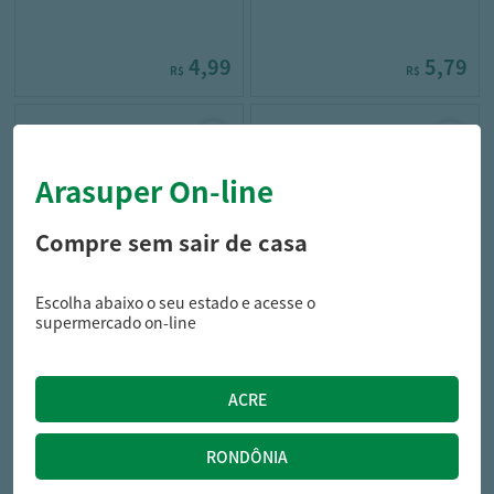
4,99
5,79
R$
R$
Arasuper On-line
Compre sem sair de casa
Escolha abaixo o seu estado e acesse o
campilar
lopes
supermercado on-line
Lentilha Campilar 500g
Sagu Lopes 500g
13,49
8,79
R$
R$