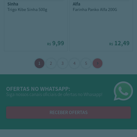
sinha
alfa
Trigo Kibe Sinha 500g
Farinha Panko Alfa 200G
9,99
12,49
R$
R$
OFERTAS NO WHATSAPP:
Siga nossos canais oficiais de ofertas no Whasapp!
RECEBER OFERTAS