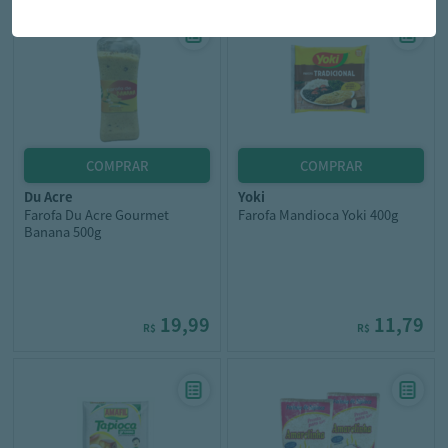
du acre
yoki
Farofa Du Acre Gourmet
Farofa Mandioca Yoki 400g
Banana 500g
19,99
11,79
R$
R$