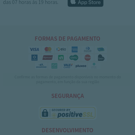
das 07 horas às 19 horas.
FORMAS DE PAGAMENTO
Confirme as formas de pagamento disponíveis no momento do
1
2
3
pagamento, em função da sua região
SEGURANÇA
DESENVOLVIMENTO