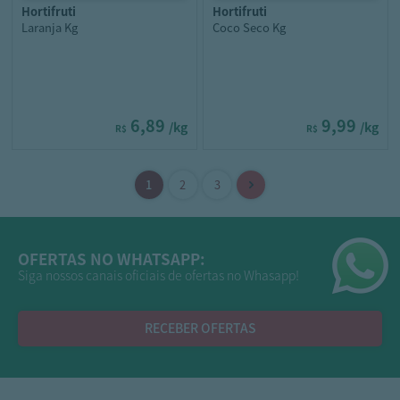
hortifruti
hortifruti
Laranja Kg
Coco Seco Kg
6,89
9,99
/kg
/kg
R$
R$
OFERTAS NO WHATSAPP:
Siga nossos canais oficiais de ofertas no Whasapp!
RECEBER OFERTAS