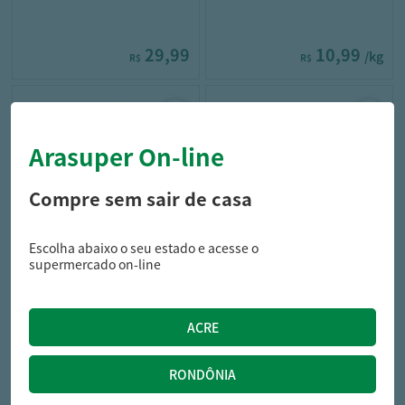
29,99
10,99
/kg
R$
R$
Arasuper On-line
Compre sem sair de casa
Escolha abaixo o seu estado e acesse o
hortifruti
hortifruti
supermercado on-line
Melão Orange Kg
Melão Galia Kg
14,99
17,39
/kg
/kg
R$
R$