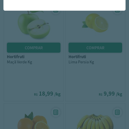
hortifruti
hortifruti
Maçã Verde Kg
Lima Persia Kg
18,99
9,99
/kg
/kg
R$
R$