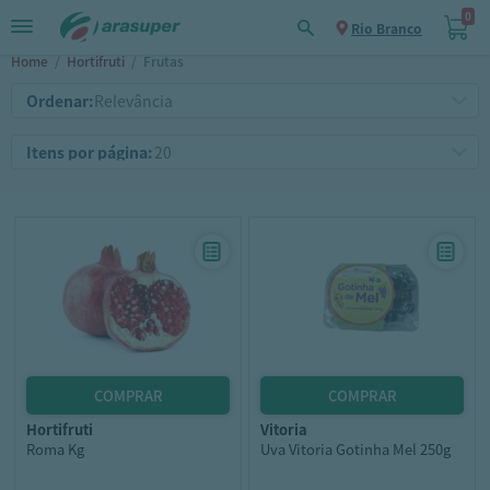
0
Rio Branco
Home
/
Hortifruti
/
Frutas
Ordenar:
Itens por página:
hortifruti
vitoria
Roma Kg
Uva Vitoria Gotinha Mel 250g