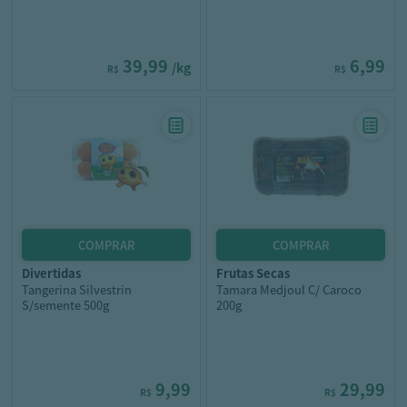
39,99
6,99
/kg
R$
R$
divertidas
frutas secas
Tangerina Silvestrin
Tamara Medjoul C/ Caroco
S/semente 500g
200g
9,99
29,99
R$
R$