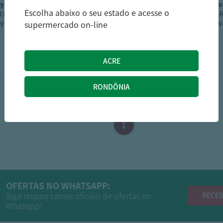
by
giovanna baby
gio
Escolha abaixo o seu estado e acesse o
ico
Gel Antisséptico
Gel 
y Clássic
Giovanna Baby Clássic
Giov
supermercado on-line
500Ml
7,99
30,99
R$
R$
1
OFERTAS NO WHATSAPP:
Siga nossos canais oficiais de ofertas no
RECEB
Whasapp!