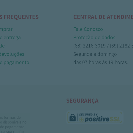
S FREQUENTES
CENTRAL DE ATENDIM
mprar
Fale Conosco
e entrega
Proteção de dados
de
(68) 3216-3019 / (69) 2182
 devoluções
Segunda a domingo
de pagamento
das 07 horas às 19 horas.
SEGURANÇA
as formas de
 disponíveis no
do pagamento,
 da sua região