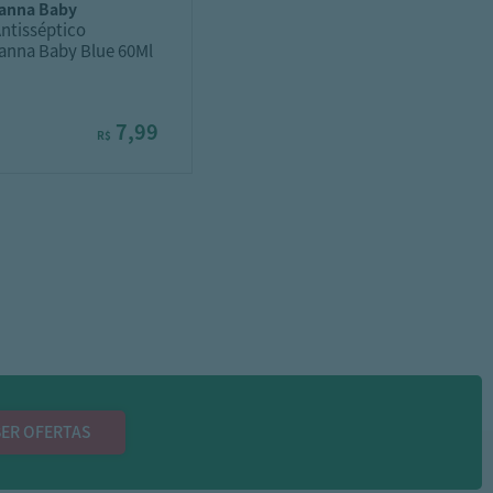
vanna baby
Antisséptico
anna Baby Blue 60Ml
7,99
R$
ER OFERTAS