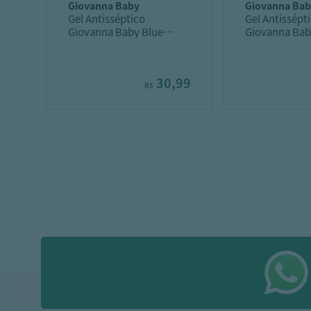
giovanna baby
giovanna ba
Gel Antisséptico
Gel Antissépt
Giovanna Baby Blue
Giovanna Bab
500Ml
60Ml
30,99
R$