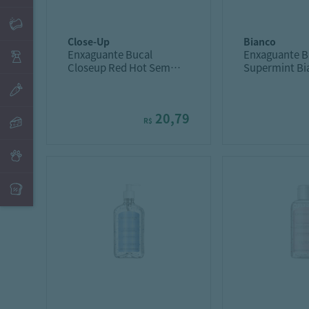
close-up
bianco
Enxaguante Bucal
Enxaguante B
Closeup Red Hot Sem
Supermint Bi
Alcool 500ML
20,79
R$