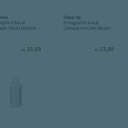
erine
close-up
septico Bucal
Enxaguante Bucal
ado Total Listerine
Closeup Ice Com Alcool
ML
250ML
25,69
13,89
R$
R$