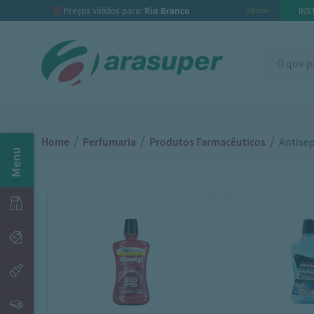
Preços válidos para:
Rio Branco
INS
alterar
/
/
/
Home
Perfumaria
Produtos Farmacêuticos
Antisep
Menu