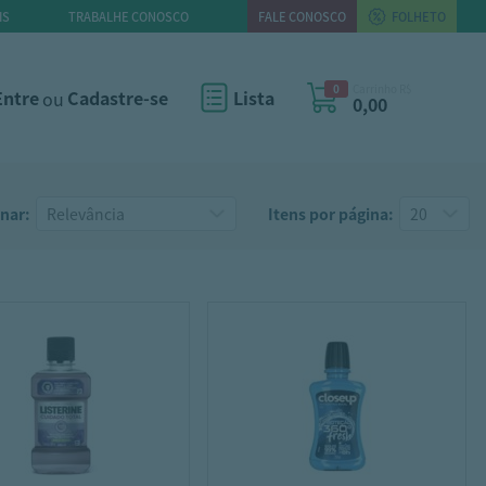
IS
TRABALHE CONOSCO
FALE CONOSCO
FOLHETO
0
Carrinho R$
Entre
ou
Cadastre-se
Lista
0,00
nar:
Itens por página: