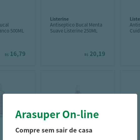
listerine
list
ucal
Antiseptico Bucal Menta
Anti
anco 500ML
Suave Listerine 250ML
Cuid
250
16,79
20,19
R$
R$
Arasuper On-line
Compre sem sair de casa