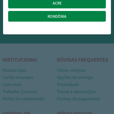
OFERTAS NO WHATSAPP:
Siga nossos canais oficiais de ofertas no Whasapp!
RECEBER OFERTAS
INSTITUCIONAL
DÚVIDAS FREQUENTES
Nossas lojas
Como comprar
1
Cartão Arasuper
Opções de entrega
Leve mais
Privacidade
Trabalhe Conosco
Trocas e devoluções
Portal do colaborador
Formas de pagamento
CENTRAL DE
MÍDIAS SOCIAIS