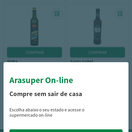
sinha
santa isabel
Óleo Composto Sinhá
Óleo Composto Santa Isabel
Tradicional 500Ml
Embalagem 500Ml
Arasuper On-line
Compre sem sair de casa
16,99
19,79
R$
R$
Escolha abaixo o seu estado e acesse o
supermercado on-line