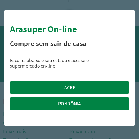
Arasuper On-line
OFERTAS NO WHATSAPP:
Compre sem sair de casa
Siga nossos canais oficiais de ofertas no Whasapp!
Escolha abaixo o seu estado e acesse o
RECEBER OFERTAS
supermercado on-line
1
INSTITUCIONAL
DÚVIDAS FREQUENTES
Nossas lojas
Como comprar
Cartão Arasuper
Opções de entrega
Leve mais
Privacidade