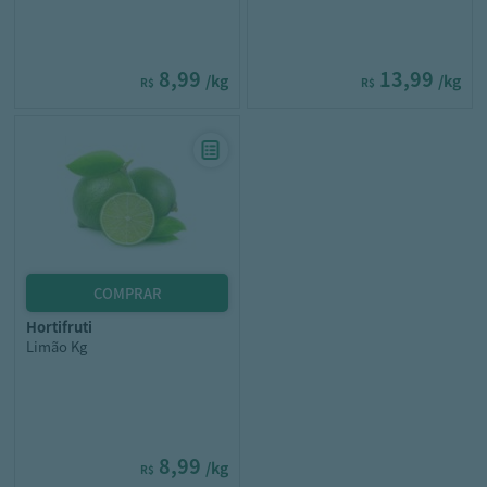
8,99
13,99
/kg
/kg
R$
R$
hortifruti
Limão Kg
8,99
/kg
R$