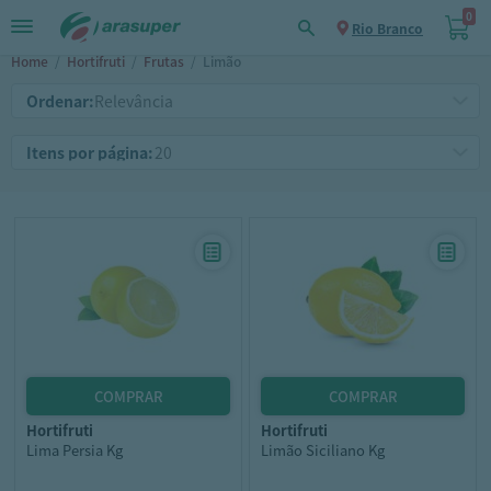
0
Rio Branco
Home
/
Hortifruti
/
Frutas
/
Limão
Ordenar:
Itens por página:
hortifruti
hortifruti
Lima Persia Kg
Limão Siciliano Kg