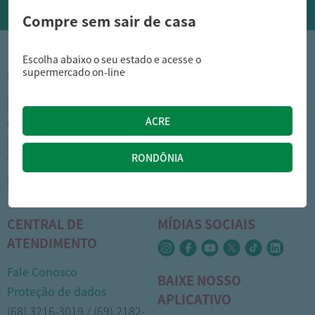
Compre sem sair de casa
Escolha abaixo o seu estado e acesse o
supermercado on-line
INSTITUCIONAL
DÚVIDAS FREQUENTES
Nossas lojas
Como comprar
Cartão Arasuper
Opções de entrega
Leve mais
Privacidade
Trabalhe Conosco
Trocas e devoluções
Portal do colaborador
Formas de pagamento
CENTRAL DE
MÍDIAS SOCIAIS
ATENDIMENTO
Fale Conosco
BAIXE NOSSO
Proteção de dados
APLICATIVO
(68) 3216-3019 / (69) 2182-