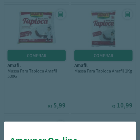
amafil
amafil
Massa Para Tapioca Amafil
Massa Para Tapioca Amafil 1Kg
500G
5,99
10,99
R$
R$