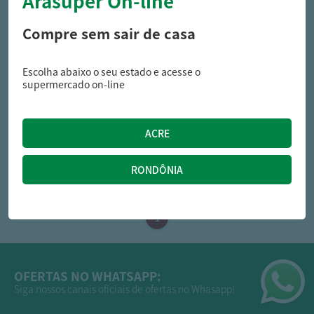
Arasuper On-line
Compre sem sair de casa
Escolha abaixo o seu estado e acesse o
lopes
supermercado on-line
Tapioca Lopes Embalagem
1Kg
10,99
R$
OFERTAS NO WHATSAPP:
Siga nossos canais oficiais de ofertas no Whasapp!