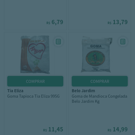
6,79
13,79
R$
R$
tia eliza
belo jardim
Goma Tapioca Tia Eliza 995G
Goma de Mandioca Congelada
Belo Jardim Kg
11,45
14,99
R$
R$