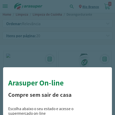
0
Rio Branco
Home
/
Limpeza
/
Limpeza de Cozinha
/
Desengordurante
Ordenar:
Itens por página:
Arasuper On-line
Compre sem sair de casa
cif
cif
Desengordurante Cif Ultra
Limpador Cremoso Cif
Escolha abaixo o seu estado e acesse o
Rápido Original 500Ml
Original 450Ml
supermercado on-line