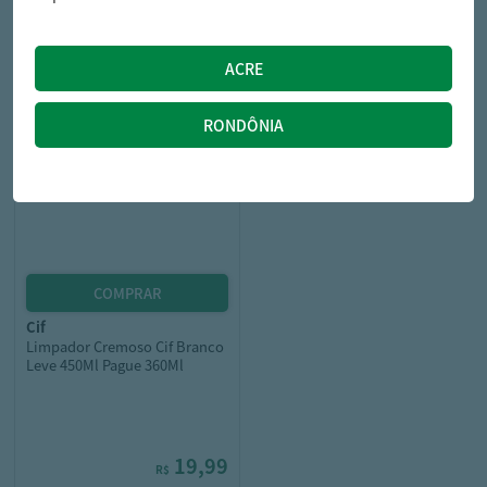
28,99
23,09
R$
R$
cif
Limpador Cremoso Cif Branco
Leve 450Ml Pague 360Ml
19,99
R$