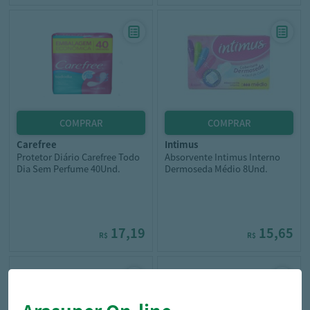
carefree
intimus
Protetor Diário Carefree Todo
Absorvente Intimus Interno
Dia Sem Perfume 40Und.
Dermoseda Médio 8Und.
17,19
15,65
R$
R$