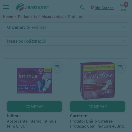
0
Rio Branco
Home
/
Perfumaria
/
Absorventes
/
Protetor
Ordenar:
Itens por página:
intimus
carefree
Absorvente Interno Intimus
Protetor Diário Carefree
Mini C/ 8Un
Proteção Com Perfume 40Und.