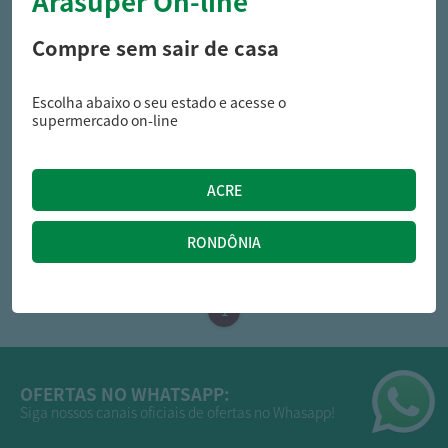
Arasuper On-line
Compre sem sair de casa
Escolha abaixo o seu estado e acesse o
intimus
intimus
supermercado on-line
Absorvente Intimus Interno
Protetor Diário Intimus
Dermoseda Super 8Und.
Antibacteriana Suave 15Und
15,65
8,49
R$
R$
OFERTAS NO WHATSAPP:
Siga nossos canais oficiais de ofertas no Whasapp!