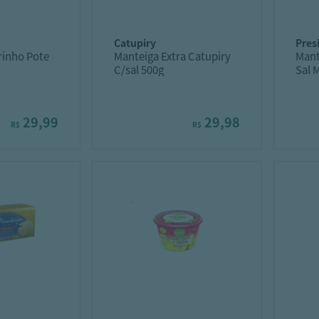
catupiry
pre
rinho Pote
Manteiga Extra Catupiry
Mant
C/sal 500g
Sal 
29,99
29,98
R$
R$