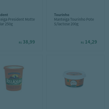
sident
tourinho
eiga President Motte
Manteiga Tourinho Pote
Mar 250g
S/lactose 200g
38,99
14,29
R$
R$