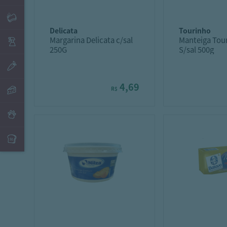
delicata
tourinho
Margarina Delicata c/sal
Manteiga Tou
250G
S/sal 500g
4,69
R$