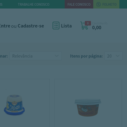
IS
TRABALHE CONOSCO
FALE CONOSCO
FOLHETO
0
Carrinho R$
Entre
ou
Cadastre-se
Lista
0,00
nar:
Itens por página: