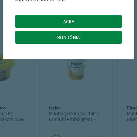
200
13,49
17,25
R$
R$
uro
italac
pir
eça De
Manteiga Com Sal Italac
Mant
l Pote 200G
Comum Embalagem
Pira
500G