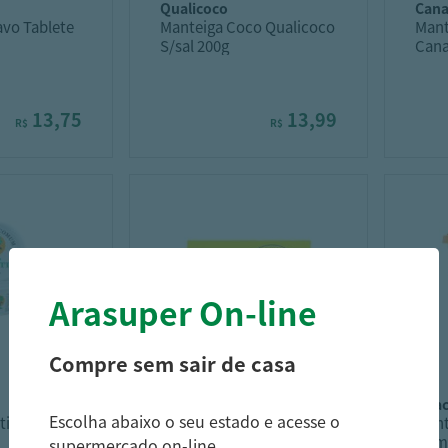
qualicoco
can
avo Tablete
Manteiga Coco Qualicoco
Mant
S/sal 200g
Cana
13,75
13,99
R$
R$
Arasuper On-line
Compre sem sair de casa
aviacao
pir
Escolha abaixo o seu estado e acesse o
ti Com Sal
Manteiga Aviação Sem
Mant
Sal Tablete 200G
Com 
supermercado on-line