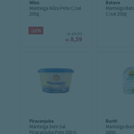
nilza
batavo
Manteiga Nilza Pote C/sal
Manteiga Bat
200g
C/sal 200g
-22%
10,99
R$
8,59
R$
piracanjuba
buriti
Manteiga Sem Sal
Manteiga Buri
Piracanjuba Pote 200 G
200G