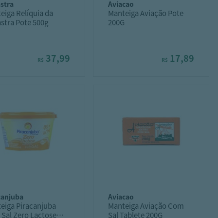
astra
aviacao
eiga Relíquia da
Manteiga Aviação Pote
stra Pote 500g
200G
37,99
17,89
R$
R$
acanjuba
aviacao
eiga Piracanjuba
Manteiga Aviação Com
Sal Zero Lactose
Sal Tablete 200G