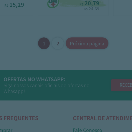
20,79
15,29
R$
R$
24,69
R$
1
2
Próxima página
OFERTAS NO WHATSAPP:
Siga nossos canais oficiais de ofertas no
RECEB
Whasapp!
S FREQUENTES
CENTRAL DE ATENDIM
mprar
Fale Conosco