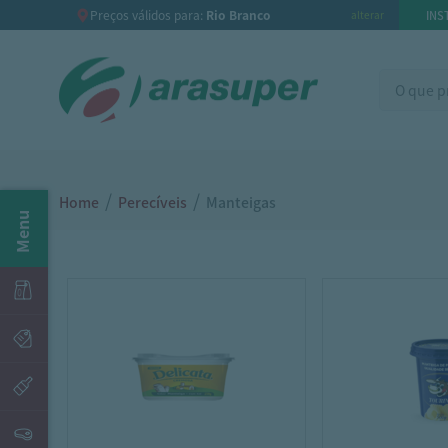
Preços válidos para:
Rio Branco
INS
alterar
/
/
Home
Perecíveis
Manteigas
Menu