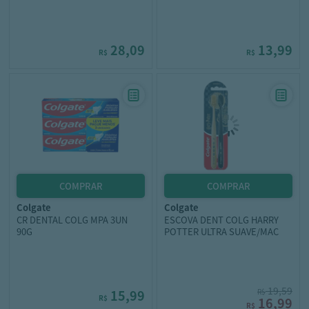
28,09
13,99
R$
R$
colgate
colgate
CR DENTAL COLG MPA 3UN
ESCOVA DENT COLG HARRY
90G
POTTER ULTRA SUAVE/MAC
19,59
15,99
R$
R$
16,99
R$