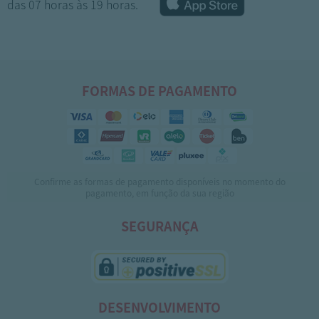
das 07 horas às 19 horas.
FORMAS DE PAGAMENTO
Confirme as formas de pagamento disponíveis no momento do
1
2
3
4
5
pagamento, em função da sua região
SEGURANÇA
DESENVOLVIMENTO