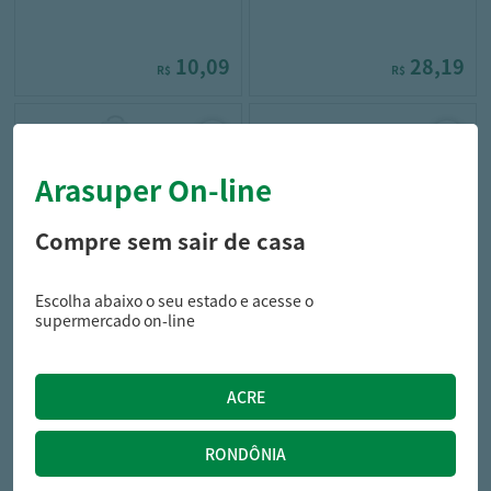
10,09
28,19
R$
R$
Arasuper On-line
Compre sem sair de casa
Escolha abaixo o seu estado e acesse o
condor
close-up
supermercado on-line
KIT ESCOVA DENT+GEL
ENXAG BUCAL CLOSE-UP
DENTAL CONDOR BARBIE
500ML S/ALCOOL ICE
28,99
20,79
R$
R$