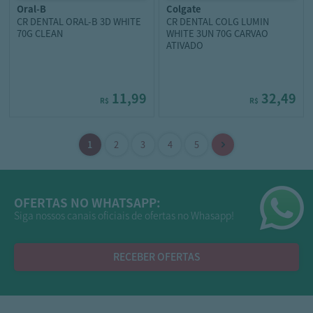
oral-b
colgate
CR DENTAL ORAL-B 3D WHITE
CR DENTAL COLG LUMIN
70G CLEAN
WHITE 3UN 70G CARVAO
ATIVADO
11,99
32,49
R$
R$
OFERTAS NO WHATSAPP:
Siga nossos canais oficiais de ofertas no Whasapp!
RECEBER OFERTAS