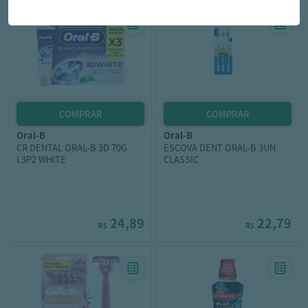
oral-b
oral-b
CR DENTAL ORAL-B 3D 70G
ESCOVA DENT ORAL-B 3UN
L3P2 WHITE
CLASSIC
24,89
22,79
R$
R$