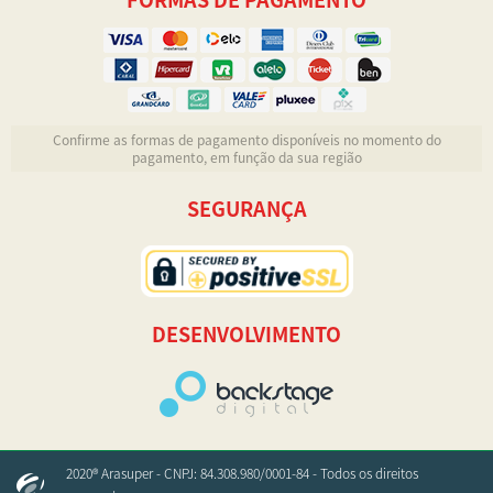
Confirme as formas de pagamento disponíveis no momento do
pagamento, em função da sua região
SEGURANÇA
DESENVOLVIMENTO
2020® Arasuper - CNPJ: 84.308.980/0001-84 - Todos os direitos