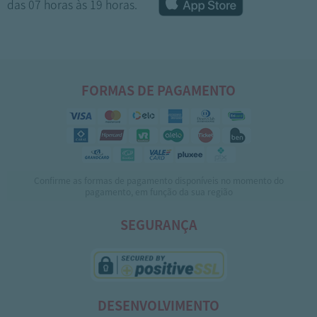
das 07 horas às 19 horas.
FORMAS DE PAGAMENTO
Confirme as formas de pagamento disponíveis no momento do
1
2
pagamento, em função da sua região
SEGURANÇA
DESENVOLVIMENTO