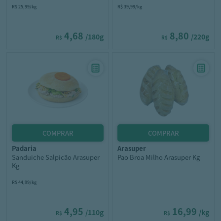
R$ 25,99/kg
R$ 39,99/kg
4,68
8,80
/180g
/220g
R$
R$
padaria
arasuper
Sanduiche Salpicão Arasuper
Pao Broa Milho Arasuper Kg
Kg
R$ 44,99/kg
4,95
16,99
/110g
/kg
R$
R$