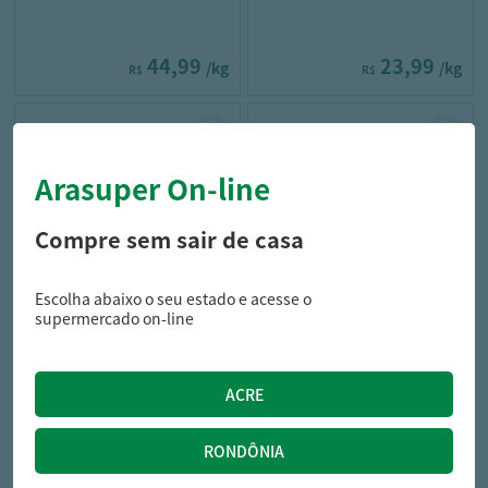
44,99
23,99
/kg
/kg
R$
R$
Arasuper On-line
Compre sem sair de casa
Escolha abaixo o seu estado e acesse o
padaria
padaria
supermercado on-line
Hambúrguer de Forno
Mini Pão Arasuper Kg
Arasuper Kg
51,99
15,99
/kg
/kg
R$
R$