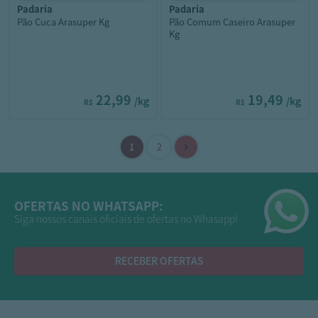
padaria
padaria
Pão Cuca Arasuper Kg
Pão Comum Caseiro Arasuper
Kg
22,99
19,49
/kg
/kg
R$
R$
OFERTAS NO WHATSAPP:
Siga nossos canais oficiais de ofertas no Whasapp!
RECEBER OFERTAS