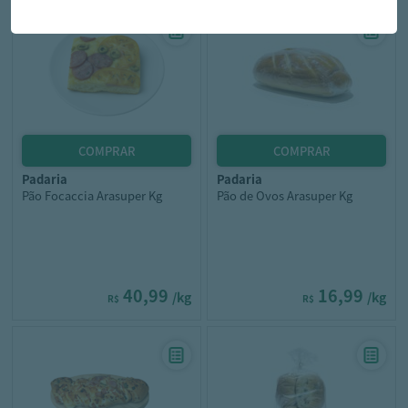
padaria
padaria
Pão Focaccia Arasuper Kg
Pão de Ovos Arasuper Kg
40,99
16,99
/kg
/kg
R$
R$