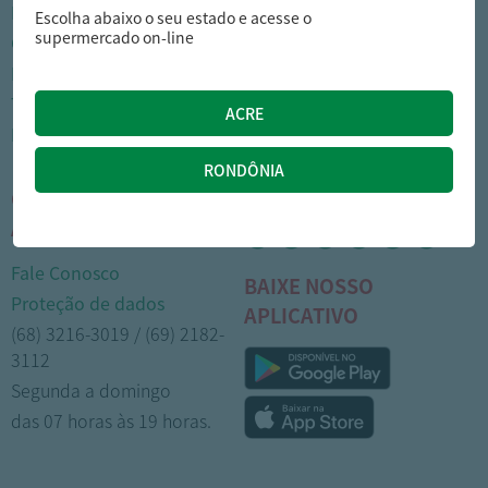
Nossas lojas
Como comprar
Escolha abaixo o seu estado e acesse o
supermercado on-line
Cartão Arasuper
Opções de entrega
Leve mais
Privacidade
Trabalhe Conosco
Trocas e devoluções
Portal do colaborador
Formas de pagamento
CENTRAL DE
MÍDIAS SOCIAIS
ATENDIMENTO
Fale Conosco
BAIXE NOSSO
Proteção de dados
APLICATIVO
(68) 3216-3019 / (69) 2182-
3112
Segunda a domingo
das 07 horas às 19 horas.