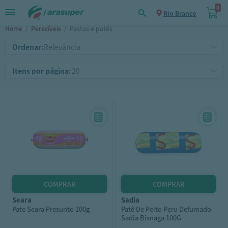
0
Rio Branco
Home
/
Perecíveis
/
Pastas e patês
Ordenar:
Itens por página:
seara
sadia
Pate Seara Presunto 100g
Patê De Peito Peru Defumado
Sadia Bisnaga 100G