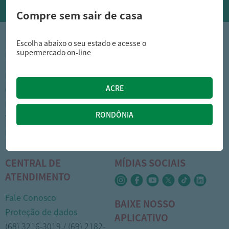
Compre sem sair de casa
Escolha abaixo o seu estado e acesse o
supermercado on-line
INSTITUCIONAL
DÚVIDAS FREQUENTES
Nossas lojas
Como comprar
Cartão Arasuper
Opções de entrega
Leve mais
Privacidade
Trabalhe Conosco
Trocas e devoluções
Portal do colaborador
Formas de pagamento
CENTRAL DE
MÍDIAS SOCIAIS
ATENDIMENTO
Fale Conosco
BAIXE NOSSO
Proteção de dados
APLICATIVO
(68) 3216-3019 / (69) 2182-