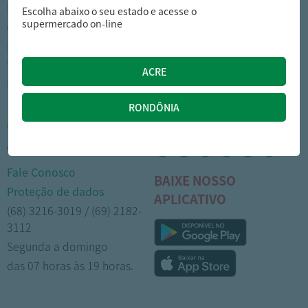
Nossas lojas
Como comprar
Escolha abaixo o seu estado e acesse o
supermercado on-line
Cartão Arasuper
Opções de entrega
Leve mais
Privacidade
Trabalhe Conosco
Trocas e devoluções
Portal do colaborador
Formas de pagamento
CENTRAL DE
MÍDIAS SOCIAIS
ATENDIMENTO
Fale Conosco
BAIXE NOSSO
Proteção de dados
APLICATIVO
(68) 3216-3019 / (69) 2182-
3112
Segunda a domingo
das 07 horas às 19 horas.