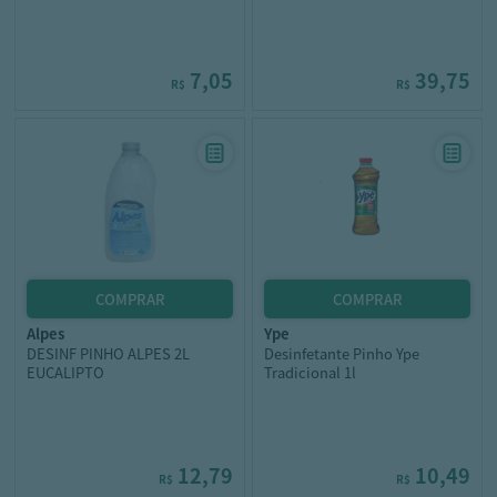
7,05
39,75
R$
R$
alpes
ype
DESINF PINHO ALPES 2L
Desinfetante Pinho Ype
EUCALIPTO
Tradicional 1l
12,79
10,49
R$
R$