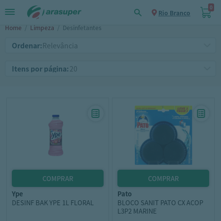
0
Rio Branco
Home
/
Limpeza
/
Desinfetantes
Ordenar:
Itens por página:
ype
pato
DESINF BAK YPE 1L FLORAL
BLOCO SANIT PATO CX ACOP
L3P2 MARINE