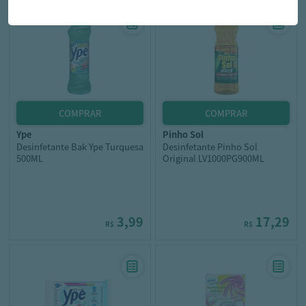
ype
pinho sol
Desinfetante Bak Ype Turquesa
Desinfetante Pinho Sol
500ML
Original LV1000PG900ML
3,99
17,29
R$
R$