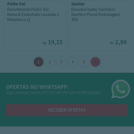
pinho sol
sanilar
Desinfetante Pinho Sol
Desodorizador Sanitário
Natural Essentials Lavanda e
Sanifect Floral Embalagem
Melaleuca 1L
35G
19,15
2,99
R$
R$
OFERTAS NO WHATSAPP:
Siga nossos canais oficiais de ofertas no Whasapp!
RECEBER OFERTAS