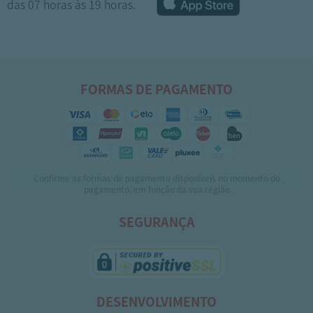
das 07 horas às 19 horas.
FORMAS DE PAGAMENTO
Confirme as formas de pagamento disponíveis no momento do
1
2
3
4
5
pagamento, em função da sua região
SEGURANÇA
DESENVOLVIMENTO