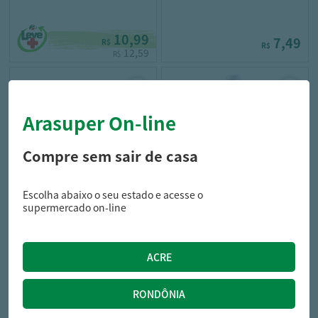
10,99
7,49
R$
R$
12,59
R$
Arasuper On-line
Compre sem sair de casa
Escolha abaixo o seu estado e acesse o
coala
coala
supermercado on-line
Desinfetante Coala
Desinfetante Coala
Concentrado Citronela 120 ml
Concentrado Eucalipto 120ML
18,59
18,59
R$
R$