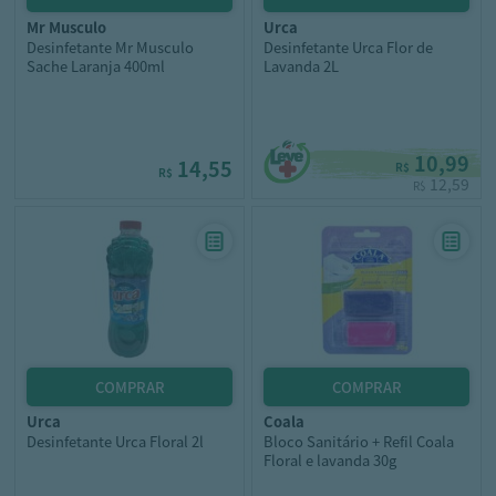
mr musculo
urca
Desinfetante Mr Musculo
Desinfetante Urca Flor de
Sache Laranja 400ml
Lavanda 2L
10,99
14,55
R$
R$
12,59
R$
urca
coala
Desinfetante Urca Floral 2l
Bloco Sanitário + Refil Coala
Floral e lavanda 30g